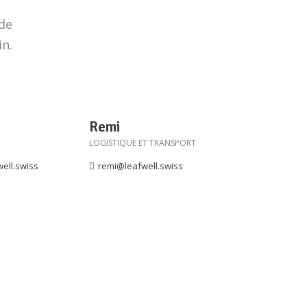
de
in.
Remi
LOGISTIQUE ET TRANSPORT
well.swiss
remi@leafwell.swiss