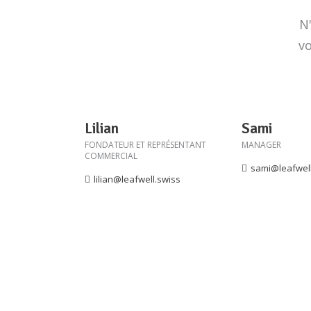
N
vo
Lilian
Sami
FONDATEUR ET REPRÉSENTANT
MANAGER
COMMERCIAL
sami@leafwell
lilian@leafwell.swiss