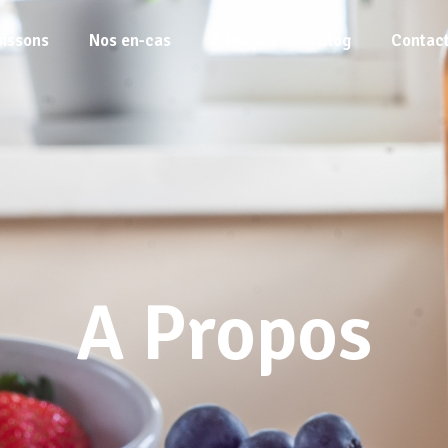
oissons
Nos en-cas
A Propos
Blog
Contac
A Propos