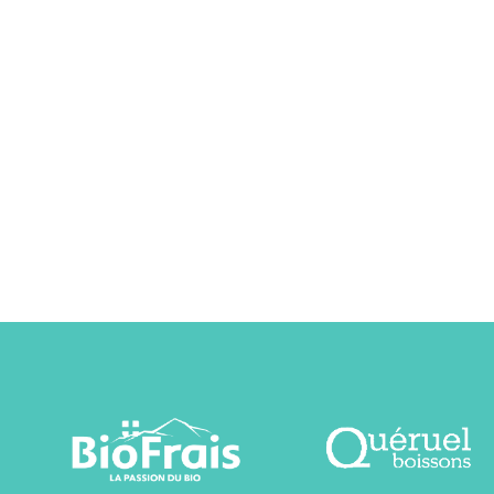
3
Entrepôts